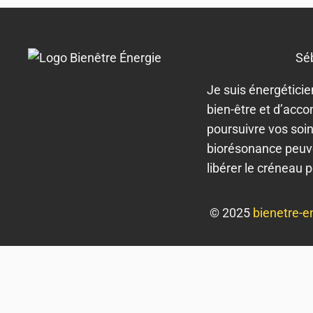
Sé
Je suis énergétici
bien-être et d’acco
poursuivre vos soi
biorésonance peuve
libérer le créneau 
© 2025
bienetre-e