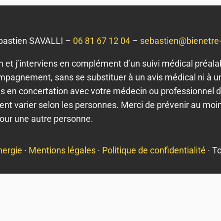
bastien SAVALLI –
06 81 67 12 04
–
sebastien@bienetre
en et j’interviens en complément d’un suivi médical préa
mpagnement, sans se substituer à un avis médical ni à un
ns en concertation avec votre médecin ou professionnel d
nt varier selon les personnes. Merci de prévenir au moin
pour une autre personne.
nergie
·
Mentions légales
·
Politique de confidentialité
· T